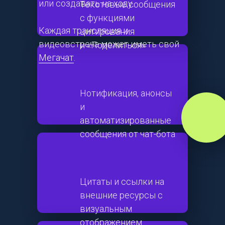
или создавать на ходу.
Текстовые сообщения
с функциями
Каждая трансляция и
цитирования
видеовстреча может иметь свой
и «Поделиться»
Мегачат
.
Нотификация, анонсы
и
автоматизированные
сообщения от чат-бота
Цитаты и ссылки на
внешние ресурсы с
визуальным
отображением