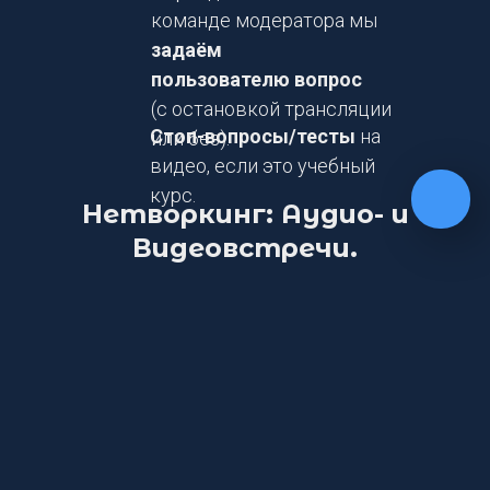
команде модератора мы
задаём
пользователю вопрос
(с остановкой трансляции
Стоп-вопросы/тесты
на
или без).
видео, если это учебный
курс.
Нетворкинг: Аудио- и
Видеовстречи.