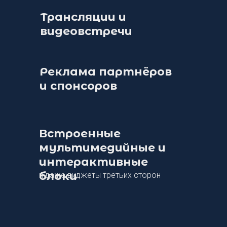
Трансляции и
видеовстречи
Реклама партнёров
и спонсоров
Встроенные
мультимедийные и
интерактивные
блоки
и даже виджеты третьих сторон