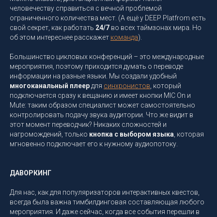
человечеству справиться с вечной проблемой
ограниченного количества мест. (А ещё у DEEP Platfrom есть
свой секрет, как работать
24/7
во всех таймзонах мира. Но
об этом интереснее расскажет
команда
).
Большинство цикловых конференций – это международные
мероприятия, поэтому приходится думать о переводе
информации на разные языки. Мы создали удобный
многоканальный плеер
для
синхронистов
, который
подключается сразу к вещанию и имеет кнопки MIC On и
Mute: таким образом специалист может самостоятельно
контролировать подачу звука аудитории. Что же видит в
этот момент переводчик? Никаких сложностей и
нагромождений, только
кнопка с выбором языка
, которая
мгновенно подключает его к нужному аудиопотоку.
ДАВОРКИНГ
Для нас, как для популяризаторов интерактивных квестов,
всегда была важна тимбилдинговая составляющая любого
мероприятия. И даже сейчас, когда все события перешли в