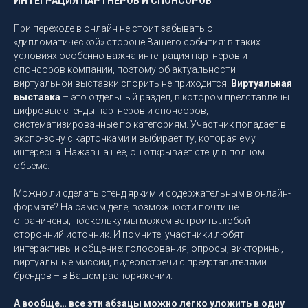
ИНТЕГРАЦИЯ ПАРТНЁРОВ И СПОНСОРОВ
При переходе в онлайн не стоит забывать о
«дипломатической» стороне Вашего события: в таких
условиях особенно важна интеграция партнёров и
спонсоров компании, поэтому об актуальности
виртуальной выставки спорить не приходится.
Виртуальная
выставка
– это отдельный раздел, в котором представлены
цифровые стенды партнёров и спонсоров,
систематизированные по категориям. Участник попадает в
экспо-зону с карточками и выбирает ту, которая ему
интересна. Нажав на неё, он открывает стенд в полном
объёме.
Можно ли сделать стенд ярким и содержательным в онлайн-
формате? На самом деле, возможности почти не
ограничены, поскольку мы можем встроить любой
сторонний источник. И помните, участники любят
интерактивы и общение: голосования, опросы, викторины,
виртуальные миссии, видеовстречи с представителями
брендов – в Вашем распоряжении.
А вообще… все эти абзацы можно легко уложить в одну