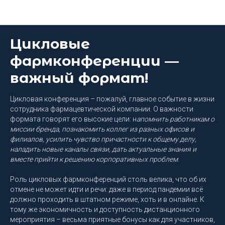
Блог DEEP Platform
Цикловые
фармконференции —
важный формат!
Цикловая конференция – пожалуй, главное событие в жизни
сотрудника фармацевтической компании. О важности
формата говорят его высокие цели: н
апомнить работникам о
миссии бренда, познакомить коллег из разных офисов и
филиалов, усилить чувство причастности к общему делу,
наладить новые каналы связи, дать актуальные знания и
вместе прийти к решению корпоративных проблем
.
Роль цикловых фармконференций столь велика, что об их
отмене не может идти и речи: даже в период пандемии всё
должно проходить в штатном режиме, хоть и в онлайне. К
тому же экономичность и доступность дистанционного
мероприятия – весьма приятные бонусы как для участников,