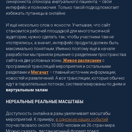
синхрониста, спонсора, виртуального пациента
, – свои
интерфейс и полномочия. Только такой подход помогает
избежать путаницы в онлайне.
И ещё несколько слов о ясности. Учитывая, что сайт
становится рабочей площадкой для многотысячной
аудитории, нужно сделать так, чтобы участники там не
«потерялись», а значит, интерфейс продукта должен быть
максимально понятным. Именно поэтому ещё в начале
разработки мы приняли решение о разделении пространства
сайта на две условных зоны:
Живое расписание
с
программой трансляций мероприятия и остальными
разделами и
Мегачат
– главный источник информации,
новостей и развлечений. А все трансляции, которые обычно
идут в параллельных потоках, систематизированы по дням и
виртуальным залам
.
НЕРЕАЛЬНЫЕ РЕАЛЬНЫЕ МАСШТАБЫ
Доступность онлайна в разы увеличивает масштабы
мероприятий. К примеру,
в одном из наших событий
поучаствовало около 10 000 человек из 26 стран мира.
Можно сказать, дистанционный формат помог