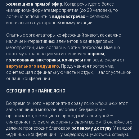
желающих в прямой эфир.
Когда речь идёт о более
«камерном» формате мероприятия (до 20 человек), то
логично вспомнить о
видеовстречах
– сервисах
изначально двусторонней коммуникации.
Опытные организаторы конференций знают, как важно
наличие интерактивных элементов в канве деловых
мероприятий, и мы согласны с этим подходом. Именно
поэтому в трансляции мы интегрируем
опросы
,
голосования
,
викторины
,
конкурсы
или развлечения от
виртуального ведущего
.
Продуманная программа,
сочетающая официальную часть и отдых, – залог успешной
онлайн конференции.
СЕГОДНЯ В ОНЛАЙНЕ ЯСНО
Во время очного мероприятия сразу ясно
who is who:
этот
запыхавшийся молодой человек с бейджиком –
организатор, а женщина с проводной гарнитурой –
синхронист, словом, все заняты своим делом. В онлайне это
деление происходит благодаря
ролевому доступу
. У каждой
«единицы» конференции – у
модератора, участника, спикера,