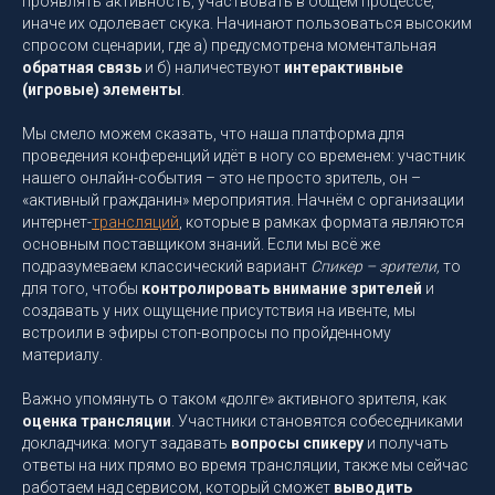
проявлять активность, участвовать в общем процессе,
иначе их одолевает скука. Начинают пользоваться высоким
спросом сценарии, где а) предусмотрена моментальная
обратная связь
и б) наличествуют
интерактивные
(игровые) элементы
.
Мы смело можем сказать, что наша платформа для
проведения конференций идёт в ногу со временем: участник
нашего онлайн-события – это не просто зритель, он –
«активный гражданин» мероприятия. Начнём с организации
интернет-
трансляций
, которые в рамках формата являются
основным поставщиком знаний. Если мы всё же
подразумеваем классический вариант
Спикер – зрители,
то
для того, чтобы
контролировать внимание зрителей
и
создавать у них ощущение присутствия на ивенте, мы
встроили в эфиры стоп-вопросы по пройденному
материалу.
Важно упомянуть о таком «долге» активного зрителя, как
оценка трансляции
. Участники становятся собеседниками
докладчика: могут задавать
вопросы спикеру
и получать
ответы на них прямо во время трансляции, также мы сейчас
работаем над сервисом, который сможет
выводить