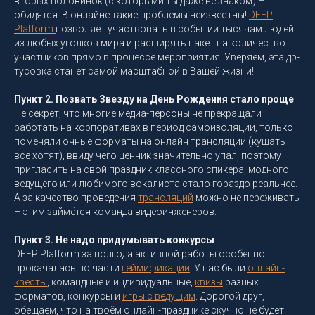
вторых половинок (с которыми ты даже не знаком) –
обидятся. В онлайне такие проблемы неизвестны!
DEEP
Platform
позволяет участвовать в событии тысячам людей
из любых уголков мира и расширять пакет на количество
участников прямо в процессе мероприятия. Уверяем, эта др-
тусовка станет самой масштабной в Вашей жизни!
Пункт 2. Позвать Звезду на День Рождения стало проще
Не секрет, что многие медиа-персоны не прекращали
работать на корпоративах в период самоизоляции, только
поменяли очные форматы на онлайн трансляции (кушать
все хотят), ввиду чего ценник значительно упал, поэтому
пригласить на свой праздник классного спикера, модного
ведущего или любимого вокалиста стало гораздо реальнее.
А за качество проведения
трансляций
можно не переживать
– этим займётся команда видеоинженеров.
Пункт 3. Не надо придумывать конкурсы
DEEP Platform за полгода активной работы особенно
прокачалась по части
геймификации
. У нас были
онлайн-
квесты
, командные и индивидуальные,
квизы
разных
форматов, конкурсы и
игры с ведущим
. Дорогой друг,
обещаем, что на твоём онлайн-празднике скучно не будет!