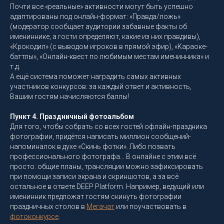
Почти все «реальные» активности могут быть успешно
адаптированы под онлайн-формат: «Правда/ложь»
(модератор сообщает аудитории забавные факты об
имениннике, а гости определяют, какие из них правдивы),
«Крокодил» (с выводом игроков в прямой эфир), «Караоке-
баттлы», «Онлайн-квест по любимым местам именинника» и
т.д.
А ещё система поможет наградить самых активных
участников конкурсов: за каждый ответ и активность,
Вашим гостям начисляются баллы!
Пункт 4. Праздничный фотоальбом
Для того, чтобы собрать со всех гостей офлайн-праздника
фотографии, придётся написать миллион сообщений-
напоминалок в духе «Скинь фотки». Либо позвать
профессионального фотографа… В онлайне с этим всё
просто: общие планы, трансляции можно зафиксировать
при помощи записи экрана и скриншотов, а за всё
остальное в ответе DEEP Platform. Например, ведущий или
именинник предложат гостям скинуть фотографии
праздничных столов в
Мегачат
или поучаствовать в
фотоконкурсе
.