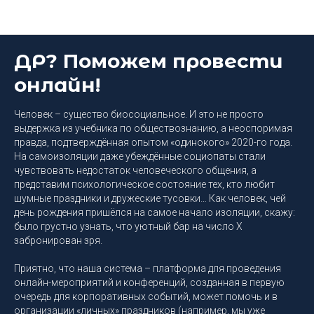
Блог DEEP Platform
ДР? Поможем провести
онлайн!
Человек – существо биосоциальное. И это не просто
выдержка из учебника по обществознанию, а неоспоримая
правда, подтверждённая опытом «одинокого» 2020-го года.
На самоизоляции даже убеждённые социопаты стали
чувствовать недостаток человеческого общения, а
представим психологическое состояние тех, кто любит
шумные праздники и дружеские тусовки… Как человек, чей
день рождения пришёлся на самое начало изоляции, скажу:
было грустно узнать, что уютный бар на число X
забронирован зря.
Приятно, что наша система – платформа для проведения
онлайн-мероприятий и конференций, созданная в первую
очередь для корпоративных событий, может помочь и в
организации «личных» праздников (например, мы уже