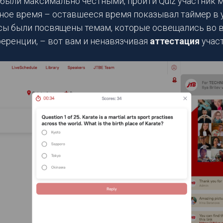
были максимально честными, пройти Quiz участник м
нное время – оставшееся время показывал таймер в 
сы были посвящены темам, которые освещались во 
еренции, – вот вам и ненавязчивая
аттестация
учас