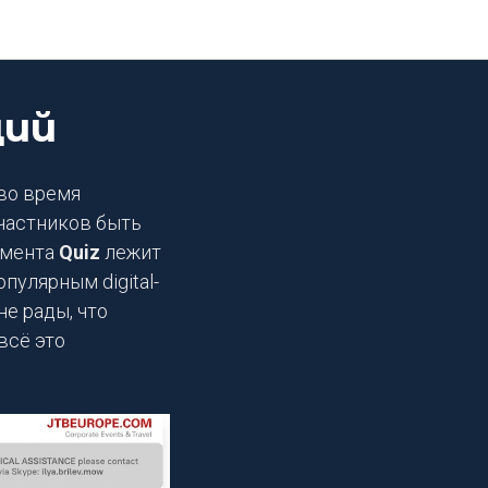
щий
во время
частников быть
умента
Quiz
лежит
опулярным digital-
е рады, что
всё это