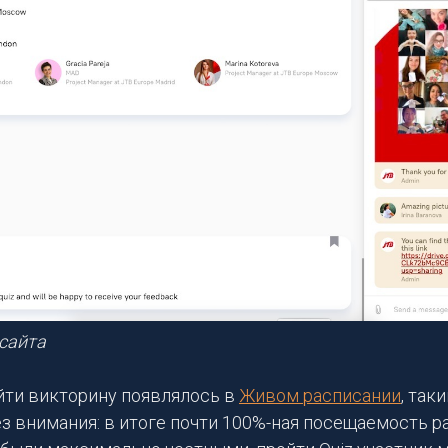
 сайта
ти викторину появлялось в
Живом расписании
, так
ез внимания: в итоге почти 100%-ная посещаемость ра