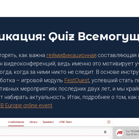
Блог DEEP Platform
икация: Quiz Всемогу
торять, как важна
геймификационная
составляющая 
н видеоконференций, ведь именно это мотивирует у
гда, когда за ними никто не следит. В основе инстр
аботка – игровой модуль
FestQuest
, успевший стать п
тивных мероприятиях последних двух лет, и мы крайн
 набирать актуальность. Итак, подробнее о том, как 
B Europe online event
.