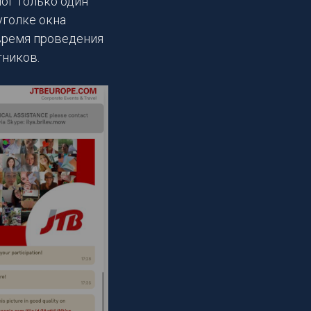
ог только один
уголке окна
время проведения
тников.