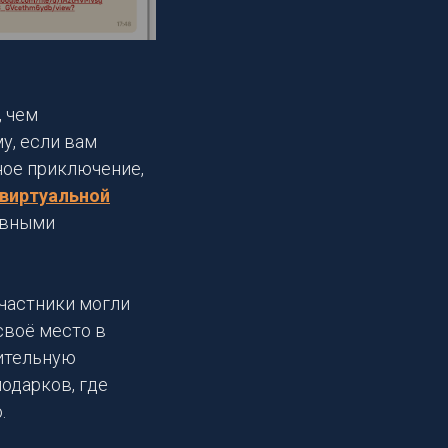
, чем
у, если вам
ное приключение,
виртуальной
тивными
частники могли
своё место в
нительную
одарков, где
.