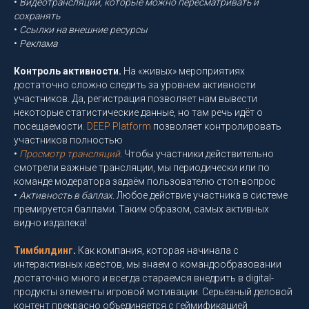
•
Видеотрансляции, которые можно пересматривать и
сохранять
•
Ссылки на внешние ресурсы
•
Реклама
Контроль активности.
На «живых» мероприятиях
достаточно сложно следить за уровнем активности
участников. Да, регистрация позволяет нам вывести
некоторые статистические данные, но там речь идёт о
посещаемости.
DEEP Platform
позволяет контролировать
участников полностью
•
Просмотр трансляций
.
Чтобы участники действительно
смотрели важные трансляции, мы периодически или по
команде модератора задаём пользователю стоп-вопрос
•
Активность в баллах.
Любое действие участника в системе
премируется баллами. Таким образом, самых активных
видно издалека!
Тимбилдинг
.
Как компания, которая начинала с
интерактивных квестов, мы знаем о командообразовании
достаточно много и всегда стараемся внедрить в digital-
продукты элементы игровой мотивации. Серьёзный деловой
контент прекрасно объединяется с геймификацией