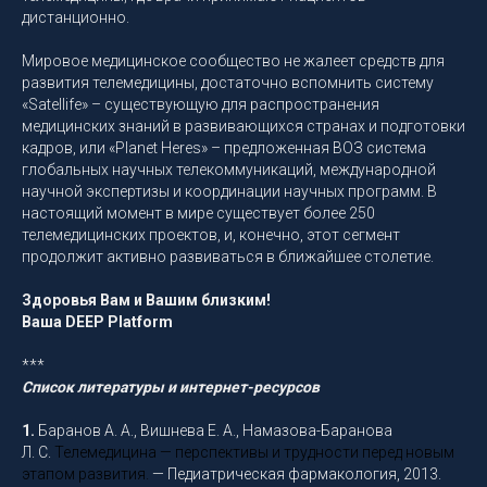
дистанционно.
Мировое медицинское сообщество не жалеет средств для
развития телемедицины, достаточно вспомнить систему
«Satellife» – существующую для распространения
медицинских знаний в развивающихся странах и подготовки
кадров, или «Planet Heres» – предложенная ВОЗ система
глобальных научных телекоммуникаций, международной
научной экспертизы и координации научных программ. В
настоящий момент в мире существует более 250
телемедицинских проектов, и, конечно, этот сегмент
продолжит активно развиваться в ближайшее столетие.
Здоровья Вам и Вашим близким!
Ваша DEEP Platform
***
Список литературы и интернет-ресурсов
1.
Баранов А. А., Вишнева Е. А., Намазова-Баранова
Л. С.
Телемедицина — перспективы и трудности перед новым
этапом развития
.
— Педиатрическая фармакология, 2013.