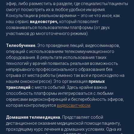
эфир, либо разместить в разделе, где специалисты/пациенты
смогут посмотреть их в любое удобное им время.
Консультации в реальном времени – это не что иное, как
наш сервис
видеовстреч,
который позволяет
созваниваться пользователям платформы (от двух
участников до многоточечного режима).
Телеобучение.
Это проведение лекций, видеосеминаров,
операций с использованием телекоммуникационного
оборудования. В результате использования таких
технологий у врачей появилась реальная возможность
непрерывного профессионального образования без
отрыва от места работы (именно так всё и происходило на
нашем онкоконгрессе). Это организация
прямых
трансляций
с места событий. Здесь крайне важна
способность платформы интегрироваться с любыми
сервисами видеоконференций и бесперебойность эфиров,
которая контролируется
видеосвитчером
.
Домашняя телемедицина.
Представляет собой
дистанционное оказание медицинской помощи пациенту,
проходящему курс лечения в домашних условиях. Одна из