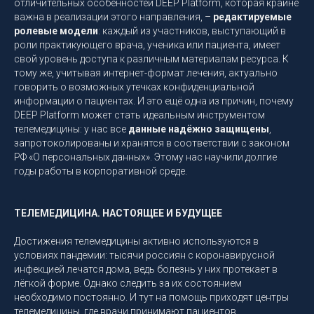
отличительных особенностей DEEP Platform, которая крайне
важна в реализации этого направления, –
редактируемые
ролевые модели
: каждый из участников, выступающий в
роли практикующего врача, ученика или пациента, имеет
свой уровень доступа к различным материалам ресурса. К
тому же, учитывая интернет-формат лечения, актуально
говорить о возможных утечках конфиденциальной
информации о пациентах. И это ещё одна из причин, почему
DEEP Platform может стать идеальным инструментом
телемедицины: у нас все
данные надёжно защищены
,
запротоколированы и хранятся в соответствии с законом
РФ «О персональных данных». Этому нас научили долгие
годы работы в корпоративной среде.
ТЕЛЕМЕДИЦИНА. НАСТОЯЩЕЕ И БУДУЩЕЕ
Достижения телемедицины активно используются в
условиях пандемии: тысячи россиян с коронавирусной
инфекцией лечатся дома, ведь болезнь у них протекает в
лёгкой форме. Однако следить за их состоянием
необходимо постоянно. И тут на помощь приходят центры
телемедицины, где врачи принимают пациентов