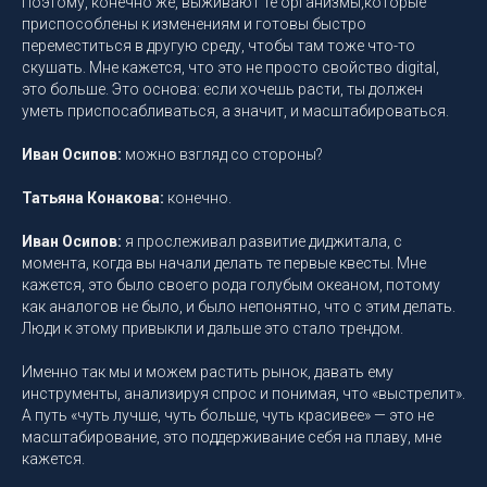
Поэтому, конечно же, выживают те организмы,которые
приспособлены к изменениям и готовы быстро
переместиться в другую среду, чтобы там тоже что-то
скушать. Мне кажется, что это не просто свойство digital,
это больше. Это основа: если хочешь расти, ты должен
уметь приспосабливаться, а значит, и масштабироваться.
Иван Осипов:
можно взгляд со стороны?
Татьяна Конакова:
конечно.
Иван Осипов:
я прослеживал развитие диджитала, с
момента, когда вы начали делать те первые квесты. Мне
кажется, это было своего рода голубым океаном, потому
как аналогов не было, и было непонятно, что с этим делать.
Люди к этому привыкли и дальше это стало трендом.
Именно так мы и можем растить рынок, давать ему
инструменты, анализируя спрос и понимая, что «выстрелит».
А путь «чуть лучше, чуть больше, чуть красивее» — это не
масштабирование, это поддерживание себя на плаву, мне
кажется.