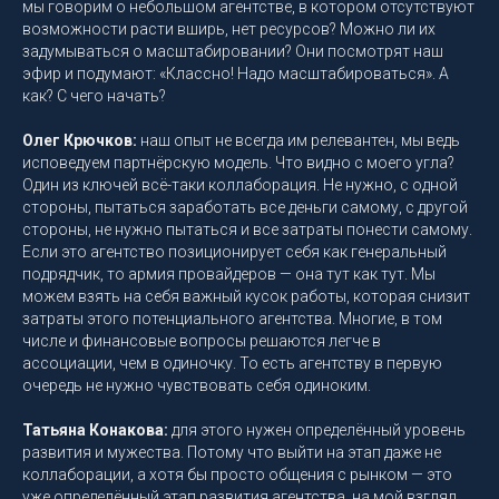
мы говорим о небольшом агентстве, в котором отсутствуют
возможности расти вширь, нет ресурсов? Можно ли их
задумываться о масштабировании? Они посмотрят наш
эфир и подумают: «Классно! Надо масштабироваться». А
как? С чего начать?
Олег Крючков:
наш опыт не всегда им релевантен, мы ведь
исповедуем партнёрскую модель. Что видно с моего угла?
Один из ключей всё-таки коллаборация. Не нужно, с одной
стороны, пытаться заработать все деньги самому, с другой
стороны, не нужно пытаться и все затраты понести самому.
Если это агентство позиционирует себя как генеральный
подрядчик, то армия провайдеров — она тут как тут. Мы
можем взять на себя важный кусок работы, которая снизит
затраты этого потенциального агентства. Многие, в том
числе и финансовые вопросы решаются легче в
ассоциации, чем в одиночку. То есть агентству в первую
очередь не нужно чувствовать себя одиноким.
Татьяна Конакова:
для этого нужен определённый уровень
развития и мужества. Потому что выйти на этап даже не
коллаборации, а хотя бы просто общения с рынком — это
уже определённый этап развития агентства, на мой взгляд.