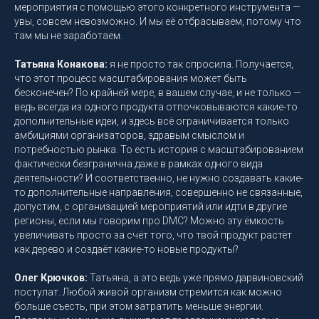
мероприятия с помощью этого конкретного инструмента —
увы, совсем невозможно. И мы её отбрасываем, потому что
там мы не заработаем.
Татьяна Конакова:
я не просто так спросила. Получается,
что этот процесс масштабирования может быть
бесконечен? По крайней мере, в вашем случае, и не только —
ведь всегда из одного продукта отпочковываются какие-то
дополнительные идеи, и здесь всё ограничивается только
амбициями организаторов, здравым смыслом и
потребностью рынка. То есть история с масштабированием
фактически безгранична даже в рамках одного вида
деятельности? И соответственно, не нужно создавать какие-
то дополнительные направления, совершенно не связанные,
допустим, с организацией мероприятий или идти в другие
регионы, если мы говорим про DMC? Можно эту ёмкость
увеличивать просто за счёт того, что твой продукт растёт
как дерево и создаёт какие-то новые продукты?
Олег Крючков:
Татьяна, а это ведь уже прямо дарвиновский
постулат. Любой живой организм стремится как можно
больше съесть, при этом затратить меньше энергии.