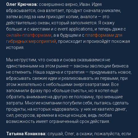
Олег Крючков:
совершенно верно, Иван. Идея
вбрасывается, она взлетает, продукт сначала уникален,
затем вслед за ним приходят копии, аналоги — это
действительно океан, который заполняется. Я скажу
больше: и с квестами и с event applications, и теперь даже с
онлайн-платформами
, а в будущем и с
платформами для
гибридных мероприятий
, происходит и произойдёт похожая
история.
Мы не грустим, что снова и снова оказываемся не
единственными на этом рынке — законы эволюции бизнеса
не отменить. Наша задача и стратегия — придумывать новое,
вбрасывать свежие идеи и реализовывать их первыми, при
этом желательно с небольшими энергозатратами. Все
запомнили фразу про «больше съесть», но я хотел ещё
обратить внимание на другую ее половину, про меньшие
затраты. Многие компании погубили себя, пытаясь сделать
продукты, на которых надорвались: у них не хватило денег,
сил, ресурсов, времени в конце концов, ведь любая
возможность имеет ограниченный срок действия.
Татьяна Конакова:
слушай, Олег, а скажи, пожалуйста, если