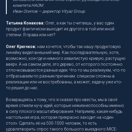
комитета НАОМ
.
Иван Осипов — директор Vityaz Group.
Татьяна Конакова:
Олег, а как ты считаешь, у вас один
продукт фактически выходит из другого в той или иной
степени. Я права или нет?
Олег Крючков:
нам хочется, чтобы так нашу продуктовую
линейку видел внешний мир. Как последовательную, хотя,
возможно, кое-где и немного извилистую кривую, растущую
вверх. А на самом деле, это дерево, от которого постоянно
отпочковываются разные идеи. Что-то мы реализуем, что-то
отбрасываем по разным причинам: слишком сложны в
реализации или не востребованы, а может, задачу уже кто-
то решил до нас.
Возвращаясь к тому, что я сказал про квесты, мы в своё
время отмели кучу идей, которые нежизнеспособны именно
в силу плохого масштабирования. Например, какая-нибудь
настольная игра, которая прекрасно заходит на «один
стол». Сделать её на 500-1000 человек, то есть
удовлетворить спрос такого большого выездного MICE-