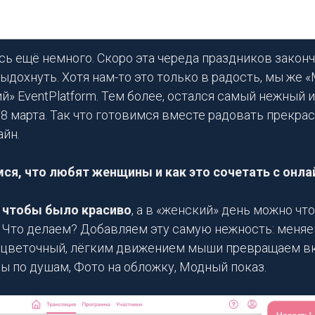
и такие девочки
Блог DEEP Platform
сь ещё немного. Скоро эта череда праздников законч
ыдохнуть. Хотя нам-то это только в радость, мы же 
» EventPlatform. Тем более, остался самый нежный 
8 марта. Так что готовимся вместе радовать прекра
айн.
ся, что любят женщины и как это сочетать с онл
чтобы было красиво
, а в «женский» день можно чт
 Что делаем? Добавляем эту самую нежность: меняе
а цветочный, лёгким движением мыши превращаем в
ы по душам, Фото на обложку, Модный показ.