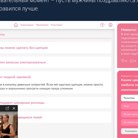
вательный момент – пусть мужчины поздравляют,а
равился лучше.