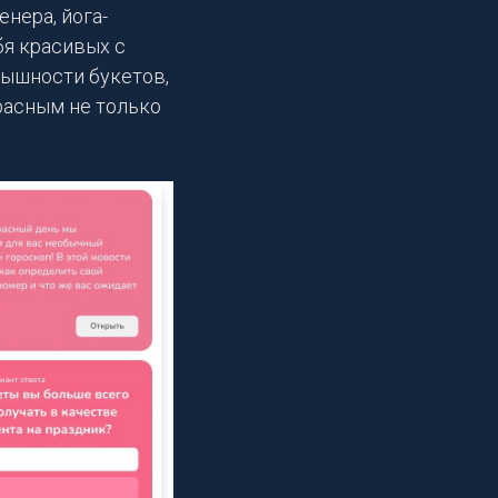
нера, йога-
бя красивых с
ышности букетов,
расным не только