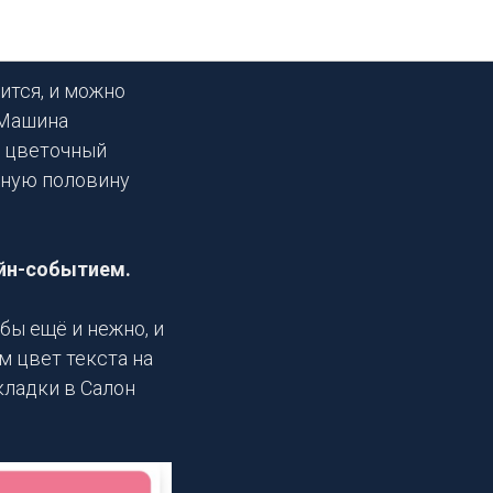
ится, и можно
«Машина
и цветочный
сную половину
айн-событием.
обы ещё и нежно, и
м цвет текста на
кладки в Салон