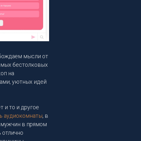
обождаем мысли от
самых бестолковых
оп на
ами, уютных идей
т и то и другое
ь аудиокомнаты
, в
 мужчин в прямом
 отлично