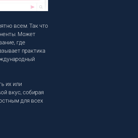
тно всем. Так что
оненты. Может
ание, где
азывает практика
международный
ь их или
ой вкус, собирая
достным для всех