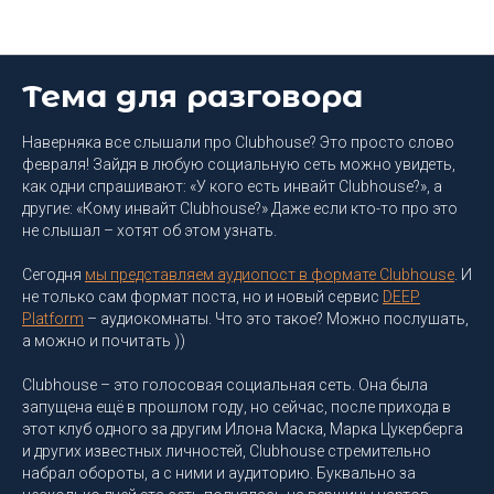
Блог DEEP Platform
Тема для разговора
Наверняка все слышали про Clubhouse? Это просто слово
февраля! Зайдя в любую социальную сеть можно увидеть,
как одни спрашивают: «У кого есть инвайт Clubhouse?», а
другие: «Кому инвайт Clubhouse?» Даже если кто-то про это
не слышал – хотят об этом узнать.
Сегодня
мы представляем аудиопост в формате Clubhouse
. И
не только сам формат поста, но и новый сервис
DEEP
Platform
– аудиокомнаты. Что это такое? Можно послушать,
а можно и почитать ))
Clubhouse – это голосовая социальная сеть. Она была
запущена ещё в прошлом году, но сейчас, после прихода в
этот клуб одного за другим Илона Маска, Марка Цукерберга
и других известных личностей, Clubhouse стремительно
набрал обороты, а с ними и аудиторию. Буквально за