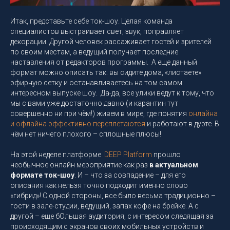
Итак, представьте себе ток-шоу. Целая команда
специалистов выстраивает свет, звук, поправляет
декорации. Другой человек рассаживает гостей и зрителей
по своим местам, а ведущий получает последние
наставления от редакторов программы. А еще данный
формат можно описать так: вы сидите дома, «листаете»
эфирную сетку и останавливаетесь на том самом
интересном выпуске шоу. Да-да, все улики ведут к тому, что
мы с вами уже достаточно давно (и карантин тут
совершенно ни при чём!) живем в мире, где понятия
онлайна
и офлайна эффективно переплетаются
и работают в дуэте. В
чём нет ничего плохого – сплошные плюсы!
На этой неделе платформе
DEEP Platform
прошло
необычное онлайн мероприятие как раз
в актуальном
формате ток-шоу
. И – что за совпадение – для его
описания как нельзя точно подходит именно слово
«гибрид»! С одной стороны, все было весьма традиционно –
гости в зале-студии, ведущий, запах кофе на брейке. А с
другой – еще бОльшая аудитория, с интересом следящая за
происходящим с экранов своих мобильных устройств и