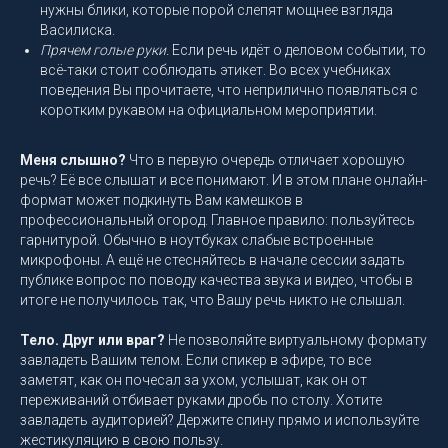
нужны блики, которые порой слепят мощнее взгляда
Василиска.
Прячем голые руки.
Если речь идёт о деловом событии, то
всё-таки стоит соблюдать этикет. Во всех учебниках
поведения Вы прочитаете, что неприлично появляться с
коротким рукавом на официальном мероприятии.
Меня слышно?
Что в первую очередь отличает хорошую
речь? Её все слышат и все понимают. И в этом плане онлайн-
формат может подкинуть Вам камешков в
профессиональный огород. Главное правило: пользуйтесь
гарнитурой. Обычно в ноутбуках слабые встроенные
микрофоны. А ещё не стесняйтесь в начале сессии задать
публике вопрос по поводу качества звука и видео, чтобы в
итоге не получилось так, что Вашу речь никто не слышал.
Тело. Друг или враг?
Не позволяйте виртуальному формату
завладеть Вашим телом. Если спикер в эфире, то все
заметят, как он почесал за ухом, услышат, как он от
переживаний отбивает руками дробь по столу. Хотите
завладеть аудиторией? Держите спину прямо и используйте
жестикуляцию в свою пользу.