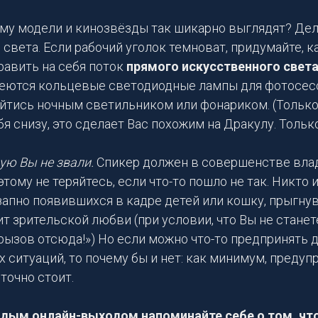
у модели и кинозвёзды так шикарно выглядят? Дело 
света. Если рабочий уголок темноват, придумайте, ка
равить на себя поток
прямого искусственного свет
меются кольцевые светодиодные лампы для фотосесси
йтись ночным светильником или фонариком. (Только
я снизу, это сделает Вас похожим на Дракулу. Только
ую Вы не звали.
Спикер должен в совершенстве вла
оэтому не теряйтесь, если что-то пошло не так. Никто 
запно появившихся в кадре детей или кошку, прыгну
ит зрительской любви (при условии, что Вы не станет
рызов отсюда!») Но если можно что-то предпринять д
 ситуаций, то почему бы и нет: как минимум, преду
точно стоит.
ждым онлайн-выходом напоминайте себе о том, чт