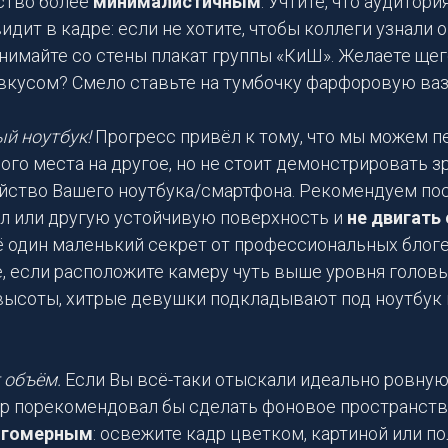
ство более
минималистичным
. Учтите, что аудитори
видит в кадре: если не хотите, чтобы коллеги узнали о
снимайте со стены плакат группы «КиШ». Желаете ще
кусом? Смело ставьте на тумбочку фарфоровую ваз
ый ноутбук!
Прогресс привёл к тому, что мы можем п
го места на другое, но не стоит демонстрировать з
йство Вашего ноутбука/смартфона. Рекомендуем по
ол или другую устойчивую поверхность и
не двигать 
щё один маленький секрет от профессиональных блоге
, если расположите камеру чуть выше уровня головы
высоты, хитрые девушки подкладывают под ноутбук к
 объём.
Если Вы всё-таки отыскали идеально ровную 
ер порекомендовал бы сделать фоновое пространств
огомерным
: освежите кадр цветком, картиной или по