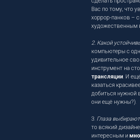
сделать простран
Вас по тому, что у
хоррор-панков – 
художественным в
2. Какой устойчив
компьютеры с одно
удивительное сво
инструмент на ст
трансляции
. И е
казаться красивее
добиться нужной 
они ещё нужны?).
3.
Глаза выбирают
то всякий дизайн
интересным и
мн