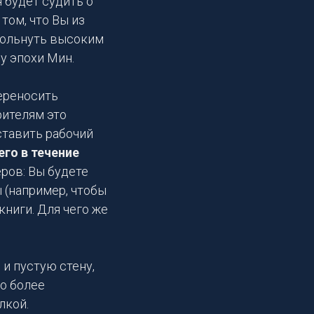
я будет судить о
 том, что Вы из
гольнуть высоким
у эпохи Мин.
ереносить
рителям это
ставить рабочий
его в течение
ров: Вы будете
 (например, чтобы
ниги. Для чего же
и пустую стену,
о более
лкой.