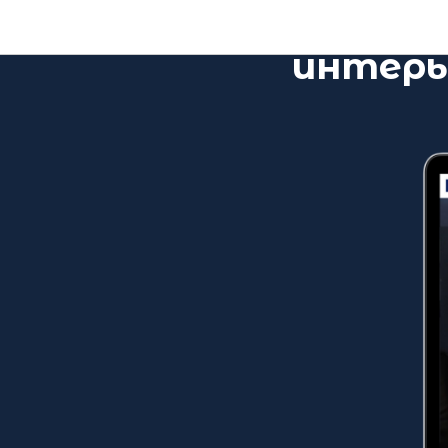
Презен
интерь