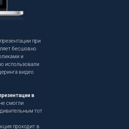
 презентации при
оляет бесшовно
оликами и
но использовали
деринга видео
презентации в
не смогли
 удивительным тот
екция проходит в