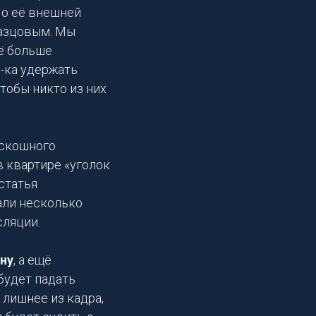
 о её внешней
разцовым. Мы
щё больше
-ка удержать
тобы никто из них
оскошного
 квартире «уголок
статья
али несколько
сляции.
ну
, а ещё
 будет падать
 лишнее из кадра,