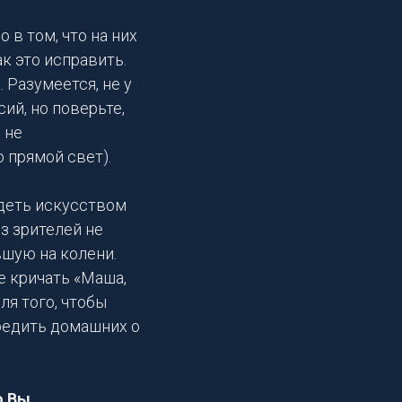
в том, что на них
к это исправить.
а
. Разумеется, не у
й, но поверьте,
 не
 прямой свет).
деть искусством
из зрителей не
вшую на колени.
е кричать «Маша,
ля того, чтобы
предить домашних о
о Вы