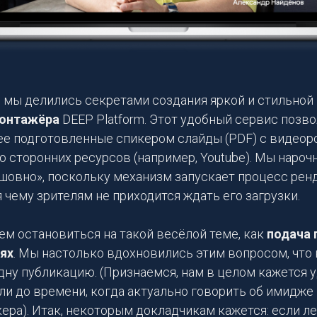
е
мы делились секретами создания яркой и стильной
онтажёра
DEEP Platform. Этот удобный сервис позв
ее подготовленные спикером слайды (PDF) с видеор
 сторонних ресурсов (например, Youtube). Мы нароч
шовно», поскольку механизм запускает процесс рен
я чему зрителям не приходится ждать его загрузки.
ем остановиться на такой весёлой теме, как
подача 
ях
. Мы настолько вдохновились этим вопросом, что 
дну публикацию. (Признаемся, нам в целом кажется
ли до времени, когда актуально говорить об имидже
ера). Итак, некоторым докладчикам кажется: если л