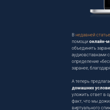
В
недавней стать
помощи
онлайн-м
объединять заран
аудиовставками со
определение «бес
заранее, благодар
А теперь предлага
домашних услови
уложить ответ в о
факт, что мы дожи
виртуального спик