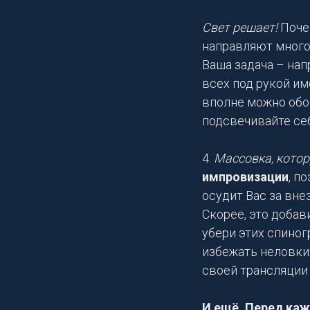
Свет решает!
Почем
направляют много 
Ваша задача – нап
всех под рукой и
вполне можно обо
подсвечивайте себ
4.
Массовка, котор
импровизации
, п
осудит Вас за вне
Скорее, это добав
убери этих спиног
избежать неловких
своей трансляции 
И ещё. Перед ка