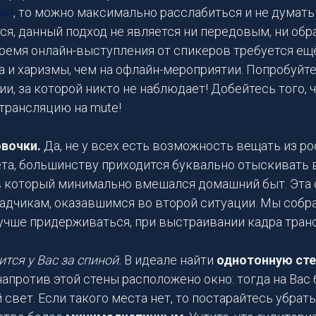
ии
, то можно максимально расслабиться и не думать
ся, данный подход не является ни передовым, ни об
время онлайн-выступления от спикеров требуется е
 и харизмы, чем на офлайн-мероприятии. Попробуйте
и, за которой никто не наблюдает! Добейтесь того, ч
трансляцию на mute!
вочки.
Да, не у всех есть возможность вещать из р
та, большинству приходится буквально отыскивать в
 в который минимально вмешался домашний быт. Эта 
адчикам, оказавшимся во второй ситуации. Мы собр
лучше придерживаться, при выстраивании кадра тран
ится у Вас за спиной.
В идеале найти
однотонную сте
напротив этой стены расположено окно: тогда на Вас
свет. Если такого места нет, то постарайтесь убрать