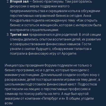
Второй зал
— бизнес-практикумы. Там разгорались
дискуссии о мерах поддержки малого
предпринимательства и скрещивали копья в обсуждении
перспективных направлений бизнеса сегодня. Анна
Кондратьева подняла неожиданную тему: «Как открыть
бизнес и остаться женщиной», которая с интересом была
воспринята слушательницами.
Третий зал
предназначался для родителей. В этой секции
спикеры делились опытом воспитания детей, их развития
и совершенствования финансовых навыков. Гости
узнали о скилах будущего, обнаружении талантов и
поиграли в финансовую игру от Apogame.
Инициаторы проведения Форума подумали не только о
бизнес-программе, но и о детях, которые приходили с
мамами-участницами. Для малышей создали особую зону с
раскрасками, детей постарше заняли играми на тему денег, а
школьникам подготовили финансовый квест. Подростков
пригласили на лекцию о перспективных профессиях и
семинар по поиску работы на лето. А еще был крутой
аквагрим от компании «Петербург и я». В общем, угодили
всем.