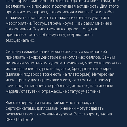
Платформа помогает не только общаться с клиентами, но и
вовлекать их в процесс, подстегивая активность. Для этого
применяются опросы, голосования и квизы. Люди любят
«нажимать кнопки», что отражает их степень участия в
мероприятии. Послушал речь коуча — выразил мнение в
голосовании. Поучаствовал в опросе — ощутил
принадлежность к общему делу, подключился
эмоционально.
Систему геймификации можно связать с мотивацией:
привязать каждое действие к накоплению баллов. Самым
активным участникам курсов, тренингов, мастер-классов по
их завершению выдавать подарки, брендовые сувениры
(магазин подарков тоже есть на платформе). Интересная
идея — растущие персонажи у каждого гостя. Например,
коуч вводит «звания»: серебряные, золотые, платиновые
медали/статуэтки, отражающие статус участника.
Вместо виртуальных званий можно награждать
сертификатами, дипломами. Ученики могут сдавать
экзамены после окончания курсов. Все это доступно на
DEEP Platform!