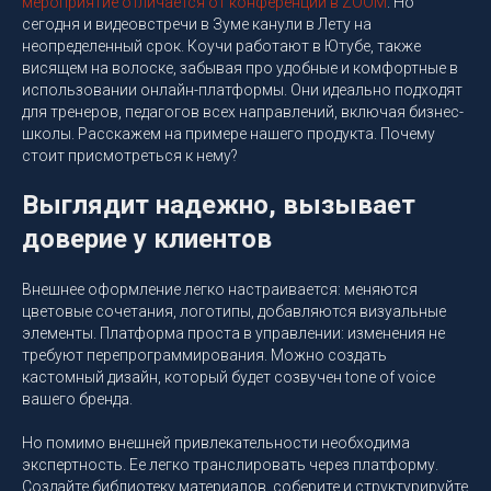
мероприятие отличается от конференции в ZOOM
. Но
сегодня и видеовстречи в Зуме канули в Лету на
неопределенный срок. Коучи работают в Ютубе, также
висящем на волоске, забывая про удобные и комфортные в
использовании онлайн-платформы. Они идеально подходят
для тренеров, педагогов всех направлений, включая бизнес-
школы. Расскажем на примере нашего продукта. Почему
стоит присмотреться к нему?
Выглядит надежно, вызывает
доверие у клиентов
Внешнее оформление легко настраивается: меняются
цветовые сочетания, логотипы, добавляются визуальные
элементы. Платформа проста в управлении: изменения не
требуют перепрограммирования. Можно создать
кастомный дизайн, который будет созвучен tone of voice
вашего бренда.
Но помимо внешней привлекательности необходима
экспертность. Ее легко транслировать через платформу.
Создайте библиотеку материалов, соберите и структурируйте