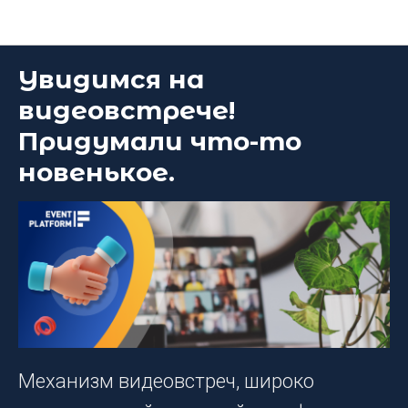
Блог DEEP Platform
Увидимся на
видеовстрече!
Придумали что-то
новенькое.
Механизм видеовстреч, широко