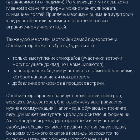
(в зависимости от задумки). Регулируя доступ к ссылке на
главном экране платформы можно манипулировать
вниманием гостей. Привлечь максимум внимания аудитории
к видеовстрече или напомнить о встрече только
ограниченному числу людей.
Также удобнее стали настройки самой видеовстречи.
Организатор может выбрать, будет ли это:
только выступление спикера/ов (участники встречи
могут слушать доклад, но не вмешиваются);
равноправное общение участников с обменом мнениями,
которое направляется модератором;
добавление спикера/ов в процессе встречи.
Организатор заранее планирует роли гостей, спикеров,
ведущего (модератора), благодаря чему выстраивается
нужная коммуникация. Например, в обучающем тренинге
ведущий может выступать в роли доносителя информации.
А в командной игре модератор встречи и ее участники
свободно общаются, вместе решая поставленную задачу.
Во время сложного хакатона команды расходятся по
видеокомнатам для обсуждения проблемы, к ним