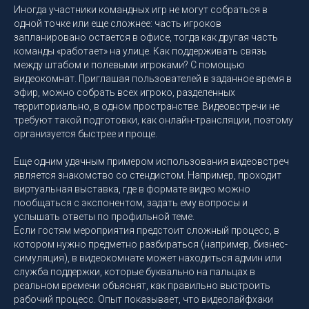
Иногда участники командных игр не могут собраться в
одной точке или еще сложнее: часть игроков
запланировано остается в офисе, тогда как другая часть
команды «работает» на улице. Как поддерживать связь
между штабом и полевыми игроками? С помощью
видеокомнат. Приглашая пользователей в заданное время в
эфир, можно собрать всех игроко, разделенных
территориально, в одном пространстве. Видеовстречи не
требуют такой подготовки, как онлайн-трансляции, поэтому
организуется быстрее и проще.
Еще одним удачным примером использования видеовстреч
является знакомство со стендистом. Например, проходит
виртуальная выставка, где в формате видео можно
пообщаться с экспонентом, задать ему вопросы и
услышать ответы по профильной теме.
Если гостям мероприятия предстоит сложный процесс, в
котором нужно предметно разбираться (например, бизнес-
симуляция), в видеокомнате может находиться админ или
служба поддержки, которые буквально на пальцах в
реальном времени объяснят, как правильно выстроить
рабочий процесс. Опыт показывает, что видеолайфхаки