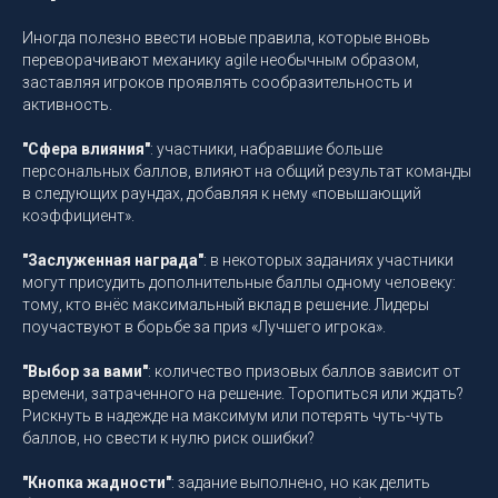
Иногда полезно ввести новые правила, которые вновь
переворачивают механику agile необычным образом,
заставляя игроков проявлять сообразительность и
активность.
"Сфера влияния"
: участники, набравшие больше
персональных баллов, влияют на общий результат команды
в следующих раундах, добавляя к нему «повышающий
коэффициент».
"Заслуженная награда"
: в некоторых заданиях участники
могут присудить дополнительные баллы одному человеку:
тому, кто внёс максимальный вклад в решение. Лидеры
поучаствуют в борьбе за приз «Лучшего игрока».
"Выбор за вами"
: количество призовых баллов зависит от
времени, затраченного на решение. Торопиться или ждать?
Рискнуть в надежде на максимум или потерять чуть-чуть
баллов, но свести к нулю риск ошибки?
"Кнопка жадности"
: задание выполнено, но как делить