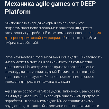
Механика agile games от DEEP
Platform
Мы проводим гибридные игры в стиле «agile», что
подразумевает использование планшетов или других
электронных устройств. В этом помогает наша
платформа
для проведения онлайн-мероприятий
(а также офлайн и
гибридных событий).
Игра начинается с формирования команд по 10 человек. Их
число может меняться в зависимости от количества
участников. На каждом столе приготовлен планшет на
команду для получения заданий. Помимо этого каждый
участник использует мобильное приложение на своем
телефоне для решения командных задач.
Agile game состоит из 5-8 раундов. Например, 6 раундов по
20 минут (2 часа игры). В ходе игры участникам предстоит
поработать в разных командах. Мы составляем схему
раундов так, что каждый игрок успевает познакомиться и