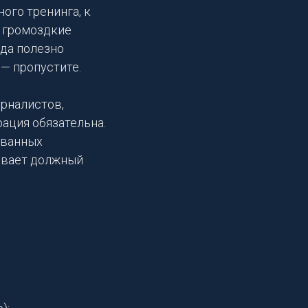
ого тренинга, к
ы громоздкие
гда полезно
 — пропустите.
урналистов,
ация обязательна.
ованных
живает должный