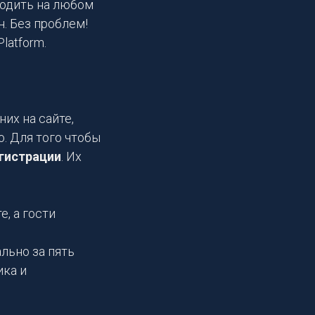
ходить на любом
. Без проблем!
latform.
их на сайте,
о. Для того чтобы
гистрации
. Их
, а гости
льно за пять
ика и