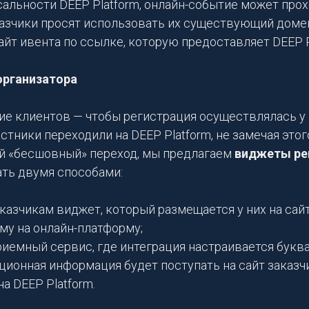
сальности DEEP Platform, онлайн-событие может про
казчики просят использовать их существующий домен
сайт ивента по ссылке, которую предоставляет DEEP P
организатора
е клиентов — чтобы регистрация осуществлялась у н
астники переходили на DEEP Platform, не замечая этог
й «бесшовный» переход, мы предлагаем
виджеты ре
ть двумя способами:
азчикам виджет, который размещается у них на сайте
му на онлайн-платформу;
риемный сервис, где интеграция настраивается буква
ционная информация будет поступать на сайт заказч
а DEEP Platform.