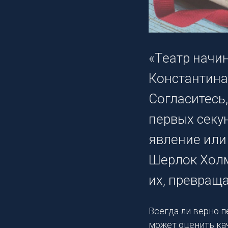
«Театр начи
Константина
Согласитесь
первых секун
явление или
Шерлок Холм
их, превраща
Всегда ли верно п
может оценить ка