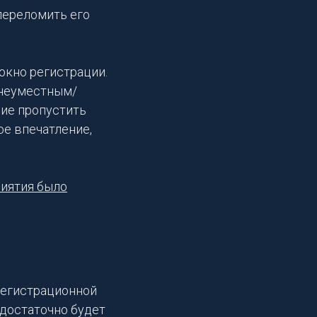
 переломить его
окно регистрации.
/неуместным/
ние пропустить
ое впечатление,
риятия было
регистрационной
 достаточно будет