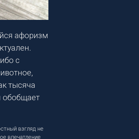
ийся афоризм
ктуален.
ибо с
животное,
ак тысяча
и обобщает
остный взгляд не
вое впечатление