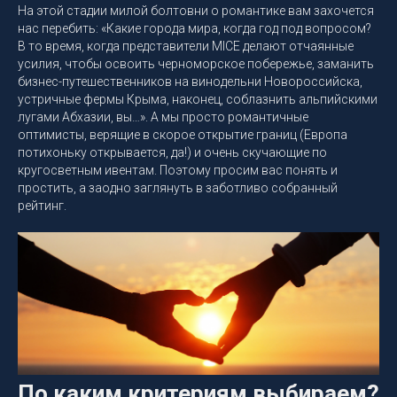
На этой стадии милой болтовни о романтике вам захочется
наc перебить: «Какие города мира, когда год под вопросом?
В то время, когда представители MICE делают отчаянные
усилия, чтобы освоить черноморское побережье, заманить
бизнес-путешественников на винодельни Новороссийска,
устричные фермы Крыма, наконец, соблазнить альпийскими
лугами Абхазии, вы…». А мы просто романтичные
оптимисты, верящие в скорое открытие границ (Европа
потихоньку открывается, да!) и очень скучающие по
кругосветным ивентам. Поэтому просим вас понять и
простить, а заодно заглянуть в заботливо собранный
рейтинг.
По каким критериям выбираем?