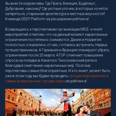
бы внести коррективы. Где Прага, Венеция, Будапешт,
Дубровник, наконец? Где уютные улочки, в которых хочется
затеряться, старинная архитектура и местные вкусности?
Команда DEEP Platform за расширение рейтинга!
Возвращаясь к перспективам организации MICE- и event-
мероприятий отметим, что на данный момент карантинные
ограничения постепенно снимаются. Дания и Норвегия
полностью отказались от них, готовясь встречать первых
путешественников. А Германия и Франция планируют убрать
ограничения после 20 марта. АТОР отмечает повышение
спроса на поездки в Азиатско-Тихоокеанский регион
благодаря смягчению карантинных мер. Поэтому
перспективы самые благоприятные. И кто знает, может быть
уже в этом году мы будем проводить
лучшие мероприятия в
самых романтичных городах мира
из рейтинга!