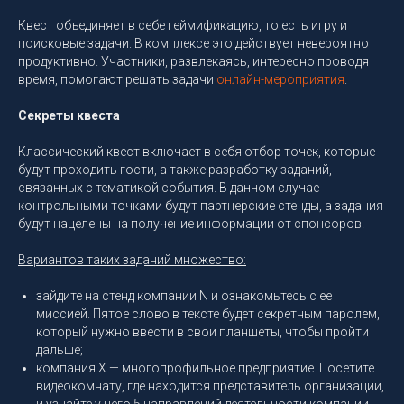
Квест объединяет в себе геймификацию, то есть игру и
поисковые задачи. В комплексе это действует невероятно
продуктивно. Участники, развлекаясь, интересно проводя
время, помогают решать задачи
онлайн-мероприятия
.
Секреты квеста
Классический квест включает в себя отбор точек, которые
будут проходить гости, а также разработку заданий,
связанных с тематикой события. В данном случае
контрольными точками будут партнерские стенды, а задания
будут нацелены на получение информации от спонсоров.
Вариантов таких заданий множество:
зайдите на стенд компании N и ознакомьтесь с ее
миссией. Пятое слово в тексте будет секретным паролем,
который нужно ввести в свои планшеты, чтобы пройти
дальше;
компания X — многопрофильное предприятие. Посетите
видеокомнату, где находится представитель организации,
и узнайте у него 5 направлений деятельности компании.