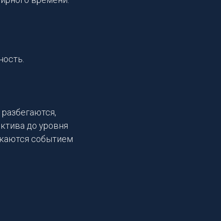
ность.
 разбегаются,
ектива до уровня
икаются событием