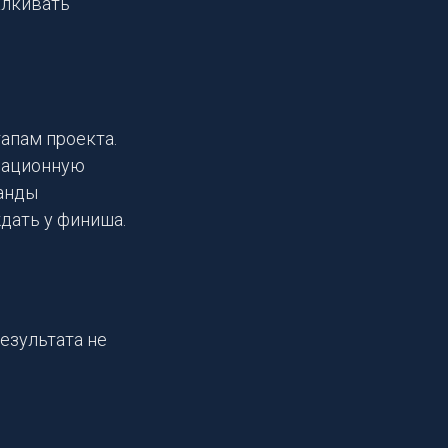
алкивать
апам проекта.
рмационную
манды
дать у финиша.
езультата не