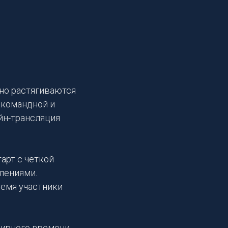
ьно растягиваются
 командной и
йн-трансляция
арт с четкой
лениями.
ремя участники
фирного времени.