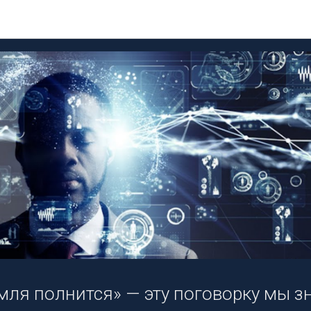
ит заблуждаться!
Блог DEEP Platform
мля полнится» — эту поговорку мы з