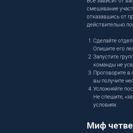
Все зависит от ва
смешивание участн
отказавшись от пр
действительно пон
Сделайте отдел
Опишите его ле
Запустите груп
команды не ус
Проговорите в 
вы получите не
Усложняйте пос
Не спешите, «з
условиях.
Миф четв