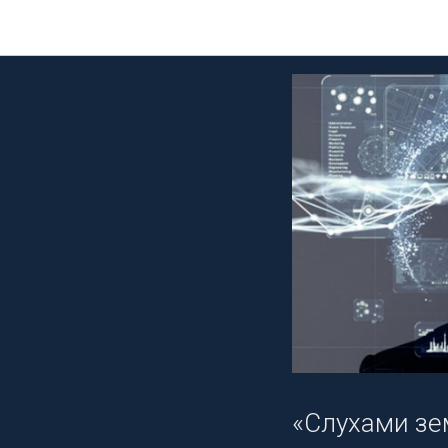
Не сто
«Слухами зе