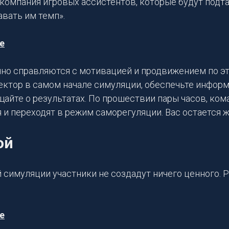
компания игровых ассистентов, которые будут подт
авать им темп».
е
чно справляются с мотивацией и продвижением по эт
ектор в самом начале симуляции, обеспечьте инфо
айте о результатах. По прошествии пары часов, ко
и переходят в режим саморегуляции. Вас остается ж
ой
 симуляции участники не создадут ничего ценного. Р
е