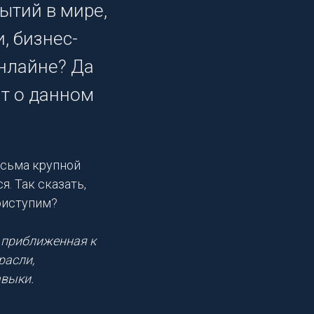
ытий в мире,
, бизнес-
нлайне? Да
ит о данном
есьма крупной
. Так сказать,
приступим?
 приближенная к
расли,
авыки.