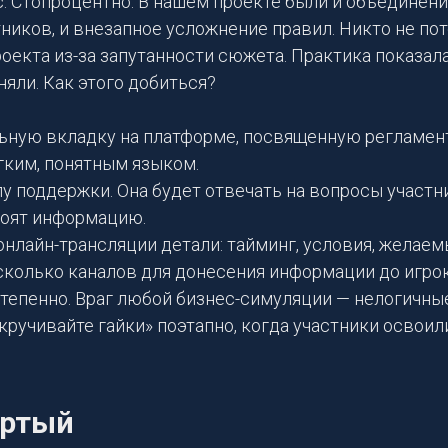
с. Стопроцентно. В нашем проекте были и объединени
иков, и внезапное усложнение правил. Никто не пот
оекта из-за запутанности сюжета. Практика показала
яли. Как этого добиться?
ьную вкладку на платформе, посвященную регламент
гким, понятным языком.
пу поддержки. Она будет отвечать на вопросы участн
воят информацию.
онлайн-трансляции детали: тайминг, условия, желаем
сколько каналов для донесения информации до игро
тепенно. Враг любой бизнес-симуляции — нелогичные
акручивайте гайки» поэтапно, когда участники освоил
ертый