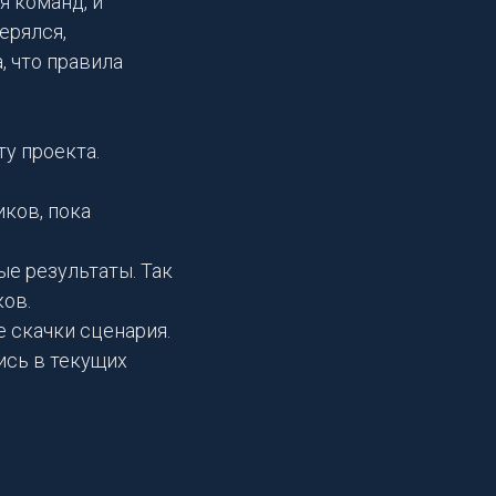
я команд, и
ерялся,
, что правила
у проекта.
иков, пока
ые результаты. Так
ков.
 скачки сценария.
ись в текущих