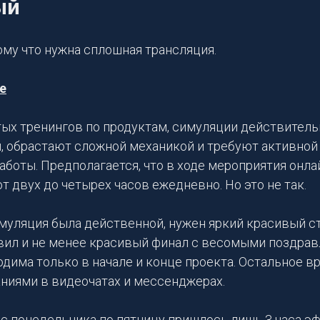
ый
ому что нужна сплошная трансляция.
е
стых тренингов по продуктам, симуляции действител
й, обрастают сложной механикой и требуют активной
боты. Предполагается, что в ходе мероприятия онла
т двух до четырех часов ежедневно. Но это не так.
муляция была действенной, нужен яркий красивый ст
вил и не менее красивый финал с весомыми поздрав
дима только в начале и конце проекта. Остальное в
аниями в видеочатах и мессенджерах.
 с понедельника по пятницу пришлось лишь 3 часа э