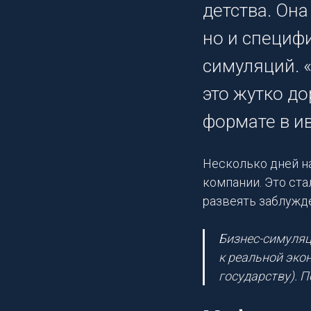
детства. Она
но и специфи
симуляций. 
это жутко до
формате в ив
Несколько дней н
компании. Это ста
развеять заблужде
Бизнес-симуляц
к реальной эко
государству). 