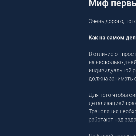
Миф перв
Очень дорого, пот
Как на самом дел
В отличие от про
на несколько дне
индивидуальной ра
должна занимать о
Для того чтобы си
детализацией пра
Трансляция необхо
работают над зад
На 5 дней проекта