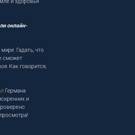
емле и здоровья
ли онлайн-
мире. Гадать, что
не сможет
оя. Как говорится,
ал
Германа
искренних и
проверено
 просмотра!