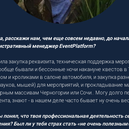
а, расскажи нам, чем еще совсем недавно, до начал
истративный менеджер
EventPlatform
?
ила закупка реквизита, техническая поддержка мероп
вообще бывали и бессонные ночи накануне квестов в 
ом и кроликами в салоне автомобиля, и закупка раз
 пауков, мышей) для мероприятий, и прокладывание 
рным массивам Черногории или Сочи... Могу долго пер
ента, знают - в нашем деле часто бывает ну очень ве
ы понял, что твоя профессиональная деятельность с
ния? Был ли у тебя страх стать «не очень полезным