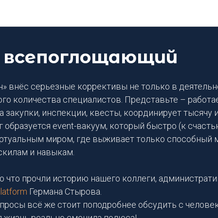
Блог DEEP Platform
 всепоглощающий
н» внёс серьезные коррективы не только в деятельн
ого количества специалистов. Представьте – работа
а закупки, инспекции, квесты, координирует тысячу 
г образуется event-вакуум, который быстро (к счасть
туальным миром, где выживает только способный 
скилам и навыкам.
о что прочли историю нашего коллеги, администрат
latform
Германа Стырова.
опросы всё же стоит поподробнее обсудить с человек
 жизнь реально сменила полюса!