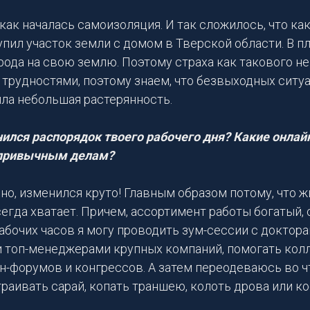
 как началась самоизоляция. И так сложилось, что ка
упил участок земли с домом в Тверской области. В п
рода на свою землю. Поэтому страха как такового н
трудностями, поэтому знаем, что безвыходных ситуа
ыла небольшая растерянность.
ился распорядок твоего рабочего дня? Какие онла
 привычным делам?
но, изменился круто! Главным образом потому, что жи
всегда хватает. Причем, ассортимент работы богатый, 
рабочих часов я могу проводить зум-сессии с доктора
 топ-менеджерами крупных компаний, помогать кол
-форумов и конгрессов. А затем переодеваюсь во чт
раивать сарай, копать траншею, колоть дрова или ко