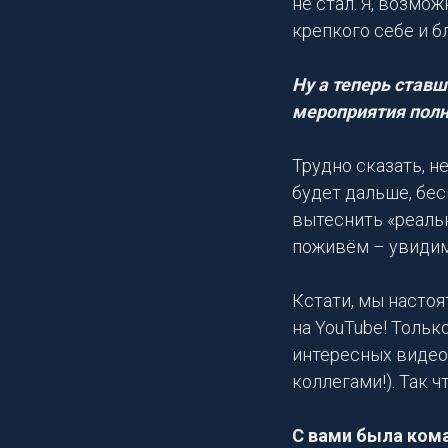
не стал. Я, возмо
крепкого себе и б
Ну а теперь став
мероприятия полн
Трудно сказать, н
будет дальше, бес
вытеснить «реальн
поживём – увидим
Кстати, мы насто
на YouTube! Тольк
интересных видео
коллегами!). Так 
С вами была кома