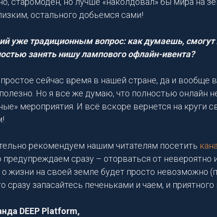
жно, старомоден, но лучше «наколдовал» бы мира на з
лизким, остального добьемся сами!
ший уже традиционным вопрос: как думаешь, смогут 
остью занять нишу лампового офлайн-ивента?
епростое сейчас время в нашей стране, да и вообще в 
полезно. Но я все же думаю, что полностью онлайн 
ые» мероприятия. И всё вскоре вернется на круги св
!
ятельно рекомендуем нашим читателям посетить
кан
о предупреждаем сразу – оторваться от невероятно 
 о жизни на своей земле будет просто невозможно (
что сразу запасайтесь печеньками и чаем, и приятного
нда DEEP Platform,