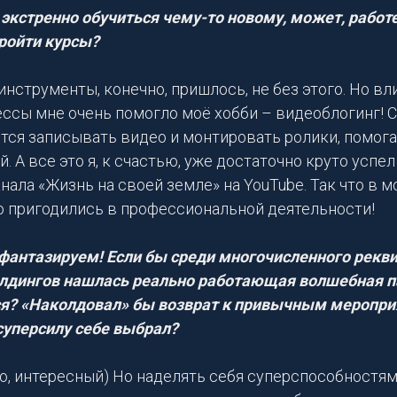
экстренно обучиться чему-то новому, может, работе
ройти курсы?
нструменты, конечно, пришлось, не без этого. Но вл
ссы мне очень помогло моё хобби – видеоблогинг! С
тся записывать видео и монтировать ролики, помога
. А все это я, к счастью, уже достаточно круто успе
нала «Жизнь на своей земле» на YouTube. Так что в 
о пригодились в профессиональной деятельности!
фантазируем! Если бы среди многочисленного рекви
лдингов нашлась реально работающая волшебная па
я? «Наколдовал» бы возврат к привычным меропри
суперсилу себе выбрал?
но, интересный) Но наделять себя суперспособностями