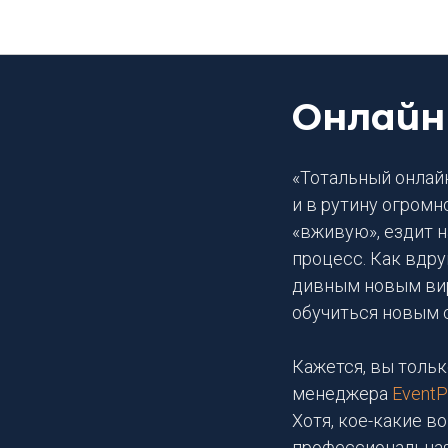
Онлайн
«Тотальный онлай
и в рутину огромн
«вживую», ездит н
процесс. Как вдру
дивным новым вир
обучиться новым 
Кажется, вы тольк
менеджера
EventP
Хотя, кое-какие в
профессиональная