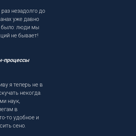
к раз незадолго до
ланах уже давно
е было: люди мы
ций не бывает!
йн-процессы
ву я теперь не в
скучать некогда.
ми наук,
легам в
о-то удобное и
сить сено.