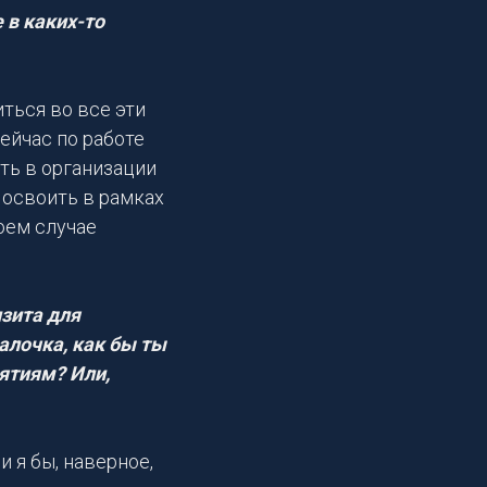
 в каких-то
иться во все эти
ейчас по работе
ть в организации
л освоить в рамках
моем случае
зита для
лочка, как бы ты
ятиям? Или,
 я бы, наверное,