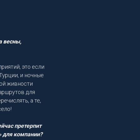
а весны,
риятий, это если
Турции, и ночные
ной живности
маршрутов для
ечислять, а те,
село!
ейчас претерпит
» для компании?