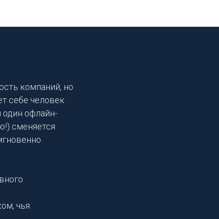
ость компаний, но
ет себе человек
и один офлайн-
ю!) сменяется
мгновенно
ивного
ом, чья